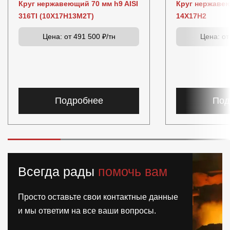
Круг нержавеющий 70 мм h9 AISI
Круг нержаве
316TI (10Х17Н13М2Т)
14Х17Н2
Цена:
от 491 500 ₽/тн
Цена:
от
Подробнее
Под
Всегда рады
помочь вам
Просто оставьте свои контактные данные
и мы ответим на все ваши вопросы.