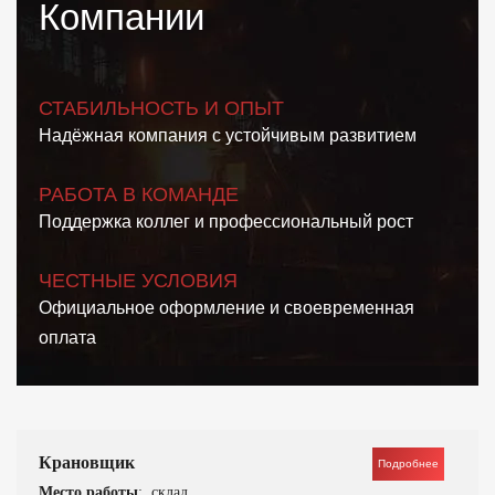
Компании
Отзывы
Контакты
СТАБИЛЬНОСТЬ И ОПЫТ
Надёжная компания с устойчивым развитием
РАБОТА В КОМАНДЕ
Поддержка коллег и профессиональный рост
ЧЕСТНЫЕ УСЛОВИЯ
Официальное оформление и своевременная
оплата
Крановщик
Подробнее
Место работы
: склад