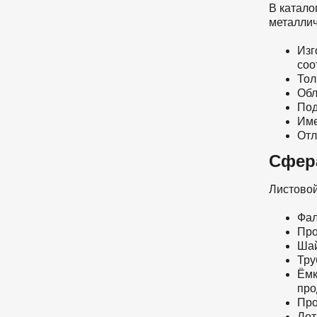
В катал
металлич
Изг
соо
Тол
Обл
Под
Име
Отл
Сфер
Листовой
Фал
Про
Шай
Тру
Ёмк
про
Про
Лот