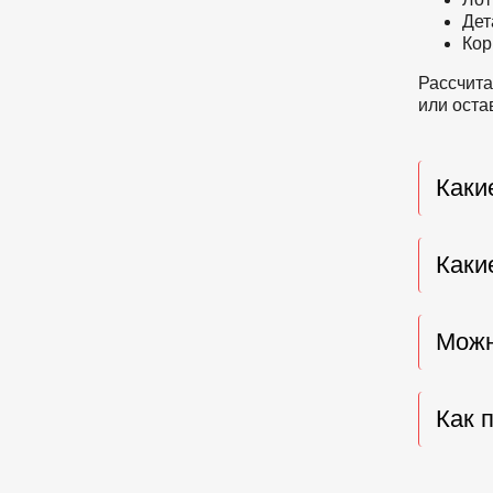
Дет
Кор
Рассчита
или оста
Каки
Каки
Можн
Как 