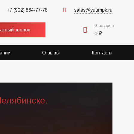
+7 (902) 864-77-78
sales@yuumpk.ru
0
товаров
атный звонок
0 ₽
ании
Отзывы
Контакты
Челябинске.