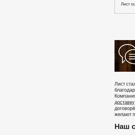
Лист о
Лист ста
благода
Компания
доставку
договорё
желают п
Наш 