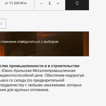
−
+
от 71 500 ₽/тн
и поможем определиться с выбором
слях промышленности и в строительстве
ам. Южно-Уральская Металлопромышленная
онкурентоспособной цене. Обеспечим недорогую
ывоз со склада (по предварительной
отрудничеству с любыми заказчиками, которые
ния для крупных оптовиков.