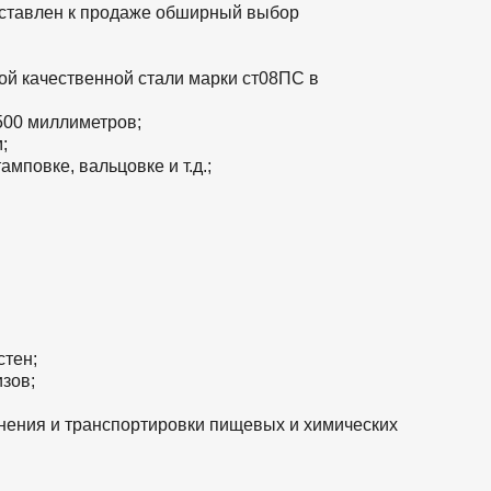
ставлен к продаже обширный выбор
ой качественной стали марки ст08ПС в
500 миллиметров;
;
мповке, вальцовке и т.д.;
стен;
зов;
анения и транспортировки пищевых и химических