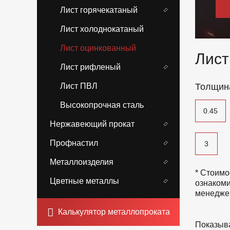
Лист горячекатаный
Лист холоднокатаный
Лист оцинкованный
Лист
Лист рифленый
Лист ПВЛ
Толщин
Высокопрочная сталь
0.45
Нержавеющий прокат
Профнастил
3
Металлоизделия
* Стоимо
Цветные металлы
ознакоми
менедже
Калькулятор металлопроката
Показыва