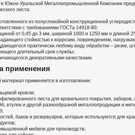
оге Южно-Уральской Металлопромышленной Компании пред
еского листа:
отовленного из полуспокойной конструкционной углеродист
тветствии с требованиями ГОСТа 14918-80;
щиной от 0,45 до 3 мм, шириной 1000 и 1250 мм и длиной 2
адающего стойкостью к коррозии, повреждениям, нагрузкам
дающегося практически любому виду обработки – резке, шта
ющего длительный срок службы;
ичающегося декоративными качествами.
а применения
 материал применяется в изготовлении:
ьцевой кровли;
филированного листа для кровельного покрытия, заборов, 
б, втулок и другой разнообразной металлопродукции и мети
б;
остей, баков и резервуаров, которые используются для хр
дуктов;
мышленной мебели для производств;
ков для кабеля;