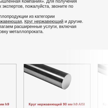
ышленная Компания». Для получения
экспертов, пожалуйста, звоните по
ллопродукции из категории
ржавеющая
,
Круг нержавеющий
и другие.
лагаем расширенные услуги, включая
ровку металлопроката.
мм h9
Круг нержавеющий 90 мм h9 AISI
Кр