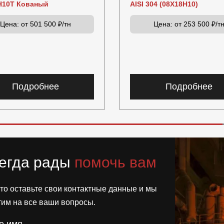
Н10Т Кованый
AISI 304 (08Х18Н10)
Цена:
от 501 500 ₽/тн
Цена:
от 253 500 ₽/т
Подробнее
Подробнее
егда рады
помочь вам
то оставьте свои контактные данные и мы
тим на все ваши вопросы.
е имя