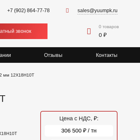
+7 (902) 864-77-78
sales@yuumpk.ru
0
товаров
атный звонок
0 ₽
ании
Отзывы
Контакты
52 мм 12Х18Н10Т
0Т
Цена с НДС, ₽:
306 500 ₽ / тн
Х18Н10Т