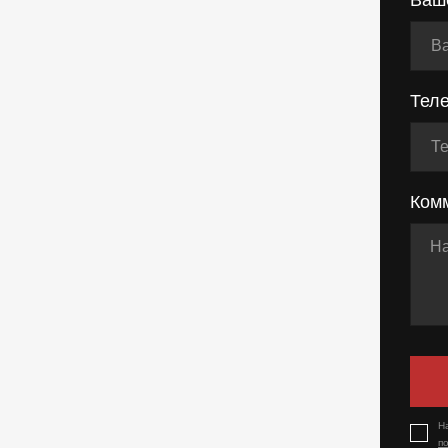
Тел
Ком
Н
п