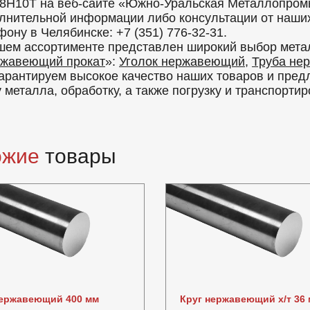
8Н10Т на веб-сайте «Южно-Уральская Металлопром
лнительной информации либо консультации от наших 
фону в Челябинске: +7 (351) 776-32-31.
шем ассортименте представлен широкий выбор мета
жавеющий прокат
»:
Уголок нержавеющий
,
Труба не
арантируем высокое качество наших товаров и пред
у металла, обработку, а также погрузку и транспорти
ожие
товары
нержавеющий 400 мм
Круг нержавеющий х/т 36 