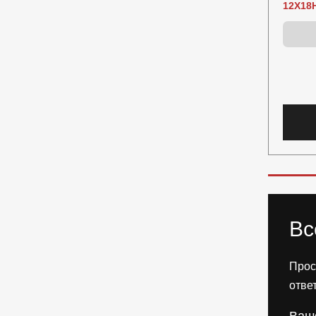
12Х18
Вс
Прос
отве
Ваш