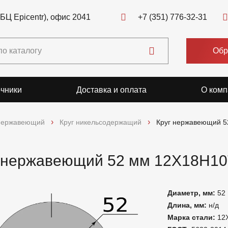
(БЦ Epicentr), офис 2041
+7 (351) 776-32-31
Обр
чники
Доставка и оплата
О комп
 нержавеющий
Круг никельсодержащий
Круг нержавеющий 
 нержавеющий 52 мм 12Х18Н1
Диаметр, мм:
52
Длина, мм:
н/д
Марка стали:
12