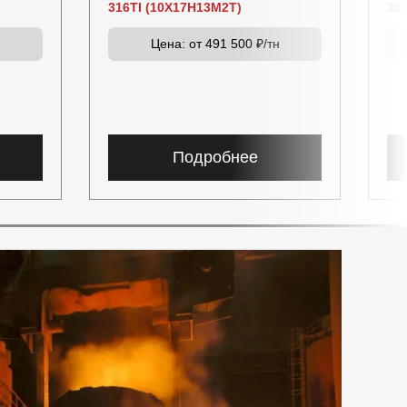
316TI (10Х17Н13М2Т)
31
н
Цена:
от 491 500 ₽/тн
Подробнее