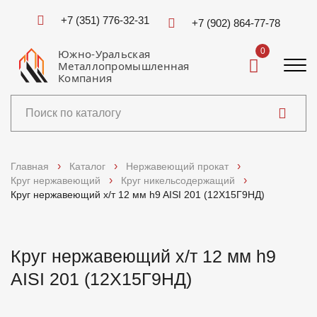
+7 (351) 776-32-31
+7 (902) 864-77-78
0
Южно-Уральская
Металлопромышленная
Компания
Каталог
Главная
Каталог
Нержавеющий прокат
Круг нержавеющий
Круг никельсодержащий
Услуги
Круг нержавеющий х/т 12 мм h9 AISI 201 (12Х15Г9НД)
Справочники
Круг нержавеющий х/т 12 мм h9
Доставка и оплата
AISI 201 (12Х15Г9НД)
О компании