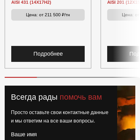
AISI 431 (14Х17Н2)
AISI 201 (12Х1
Цена:
от 211 500 ₽/тн
Цена:
от
Подробнее
Под
Всегда рады
помочь вам
Просто оставьте свои контактные данные
и мы ответим на все ваши вопросы.
Ваше имя