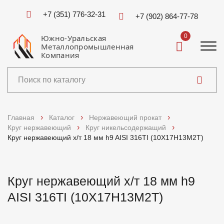
+7 (351) 776-32-31
+7 (902) 864-77-78
0
Южно-Уральская
Металлопромышленная
Компания
Каталог
Главная
Каталог
Нержавеющий прокат
Круг нержавеющий
Круг никельсодержащий
Услуги
Круг нержавеющий х/т 18 мм h9 AISI 316TI (10Х17Н13М2Т)
Справочники
Круг нержавеющий х/т 18 мм h9
Доставка и оплата
AISI 316TI (10Х17Н13М2Т)
О компании