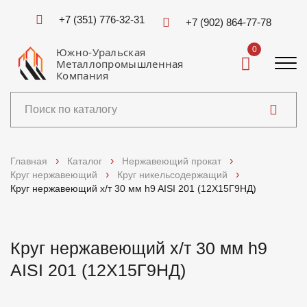
+7 (351) 776-32-31
+7 (902) 864-77-78
0
Южно-Уральская
Металлопромышленная
Компания
Каталог
Главная
Каталог
Нержавеющий прокат
Круг нержавеющий
Круг никельсодержащий
Услуги
Круг нержавеющий х/т 30 мм h9 AISI 201 (12Х15Г9НД)
Справочники
Круг нержавеющий х/т 30 мм h9
Доставка и оплата
AISI 201 (12Х15Г9НД)
О компании