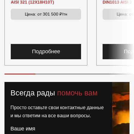
AISI 321 (12Х18Н10Т)
DIN1013 AISI 3
Цена:
от 301 500 ₽/тн
Цена:
от
Подробнее
Под
Всегда рады
помочь вам
Просто оставьте свои контактные данные
и мы ответим на все ваши вопросы.
Ваше имя