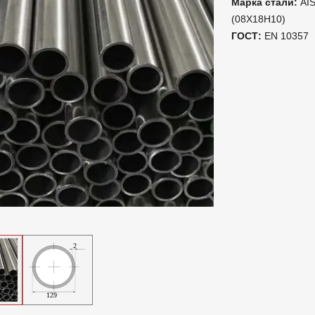
Марка стали:
AIS
(08Х18Н10)
ГОСТ:
EN 10357