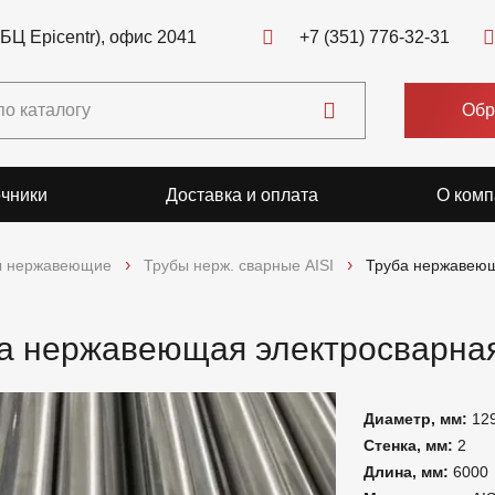
(БЦ Epicentr), офис 2041
+7 (351) 776-32-31
Обр
чники
Доставка и оплата
О комп
ы нержавеющие
Трубы нерж. сварные AISI
Труба нержавеющ
а нержавеющая электросварная
Диаметр, мм:
12
Стенка, мм:
2
Длина, мм:
6000