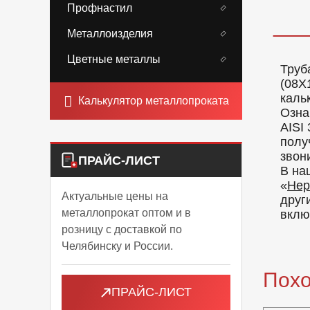
Профнастил
Металлоизделия
Цветные металлы
Труб
(08Х
каль
Калькулятор металлопроката
Озна
AISI
полу
звон
ПРАЙС-ЛИСТ
В на
«
Нер
Актуальные цены на
друг
металлопрокат оптом и в
вклю
розницу с доставкой по
Челябинску и России.
Пох
ПРАЙС-ЛИСТ