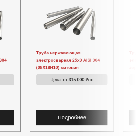
Труба нержавеющая
Тр
304
электросварная 25х3 AISI 304
эл
(08Х18Н10) матовая
зе
н
Цена:
от 315 000 ₽/тн
Подробнее