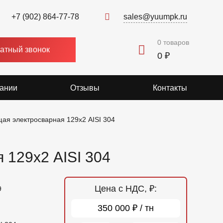
+7 (902) 864-77-78
sales@yuumpk.ru
0
товаров
атный звонок
0 ₽
ании
Отзывы
Контакты
ая электросварная 129х2 AISI 304
 129х2 AISI 304
Цена с НДС, ₽:
9
350 000 ₽ / тн