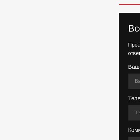
Вс
Прос
отве
Ваш
Тел
Ком