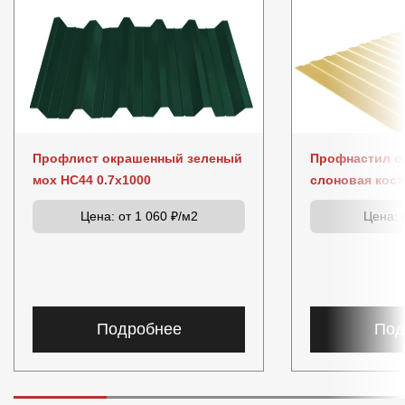
Профлист окрашенный зеленый
Профнастил о
мох НС44 0.7x1000
слоновая кост
Цена:
от 1 060 ₽/м2
Цена:
о
Подробнее
Под