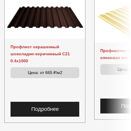
Профлист окрашенный
Профнастил о
шоколадно-коричневый C21
слоновая кост
0.4x1000
Цена:
о
Цена:
от 665 ₽/м2
Под
Подробнее