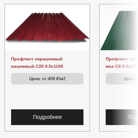
Профлист окрашенный
Профлист окр
вишневый C20 0.5x1100
мох C8 0.4x115
Цена:
от 408 ₽/м2
Цена:
о
Подробнее
Под