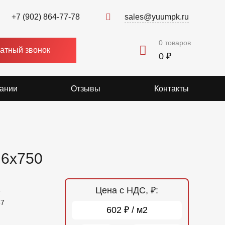
+7 (902) 864-77-78
sales@yuumpk.ru
0
товаров
атный звонок
0 ₽
ании
Отзывы
Контакты
.6x750
Цена с НДС, ₽:
6
57
602 ₽ / м2