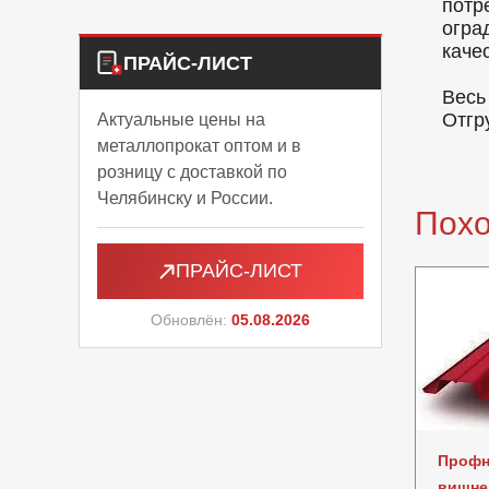
потр
огра
каче
ПРАЙС-ЛИСТ
Весь
Отгр
Актуальные цены на
металлопрокат оптом и в
розницу с доставкой по
Челябинску и России.
Пох
ПРАЙС-ЛИСТ
Обновлён:
05.08.2026
Профн
вишне