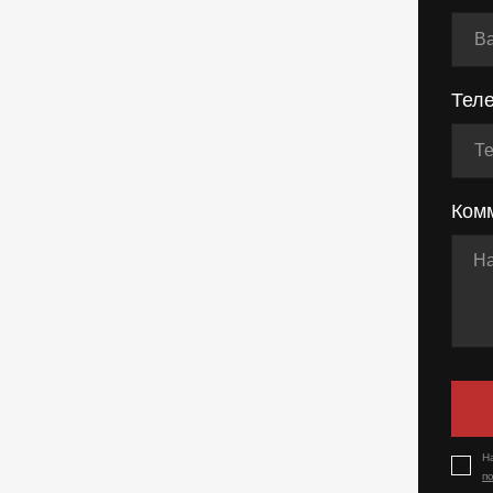
Тел
Ком
Н
п