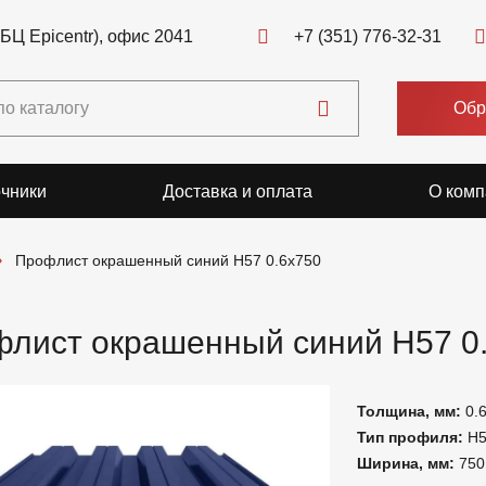
(БЦ Epicentr), офис 2041
+7 (351) 776-32-31
Обр
чники
Доставка и оплата
О комп
Профлист окрашенный синий Н57 0.6x750
лист окрашенный синий Н57 0
Толщина, мм:
0.
Тип профиля:
Н
Ширина, мм:
750