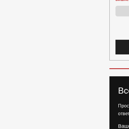
Вс
Прос
отве
Ваш