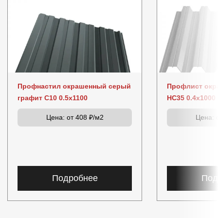
Профнастил окрашенный серый
Профлист окр
графит C10 0.5x1100
НС35 0.4x1000
Цена:
от 408 ₽/м2
Цена:
о
Подробнее
Под