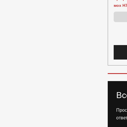
мох Н7
Вс
Прос
отве