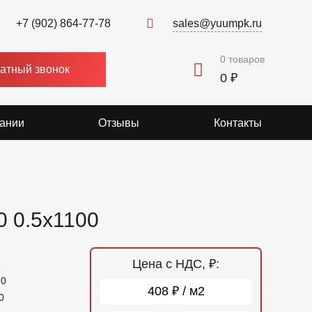
+7 (902) 864-77-78
sales@yuumpk.ru
0
товаров
атный звонок
0 ₽
ании
Отзывы
Контакты
 0.5x1100
Цена с НДС, ₽:
5
20
408 ₽ / м2
0