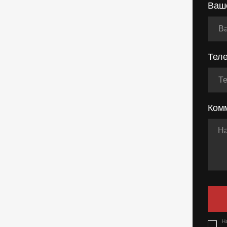
Ваш
Тел
Ком
Н