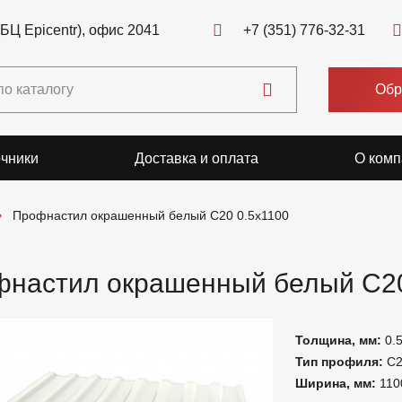
(БЦ Epicentr), офис 2041
+7 (351) 776-32-31
Обр
чники
Доставка и оплата
О комп
Профнастил окрашенный белый C20 0.5x1100
настил окрашенный белый C20
Толщина, мм:
0.
Тип профиля:
С
Ширина, мм:
110