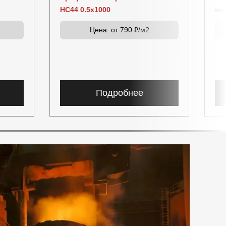
НС44 0.5x1000
мо
Цена:
от 790 ₽/м2
Подробнее