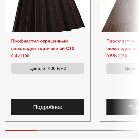
Профнастил окрашенный
Профлист ок
шоколадно-коричневый С10
шоколадно-ко
0.4x1100
0.55x1150
Цена:
от 400 ₽/м2
Цена:
о
Подробнее
Под