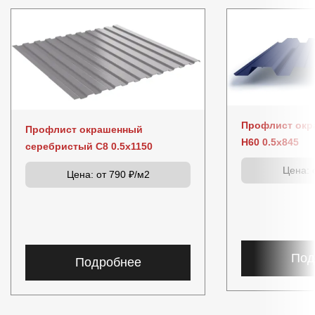
Профлист окр
Профлист окрашенный
Н60 0.5x845
серебристый C8 0.5x1150
Цена:
о
Цена:
от 790 ₽/м2
Под
Подробнее