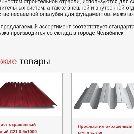
ебностям строительной отрасли, используются для с
дительных систем, а также внешней и внутренней от
стве несъемной опалубки для фундаментов, межэтаж
 предлагаемый ассортимент соответствует стандарт
узка производится со склада в городе Челябинск.
ожие
товары
ист окрашенный
Профнастил окрашенный
вый C21 0.5x1000
Н75 0.9x750