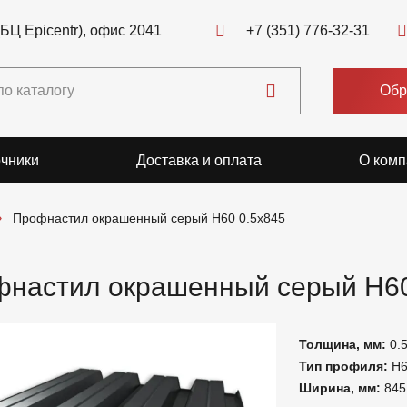
(БЦ Epicentr), офис 2041
+7 (351) 776-32-31
Обр
чники
Доставка и оплата
О комп
Профнастил окрашенный серый Н60 0.5x845
настил окрашенный серый Н60
Толщина, мм:
0.
Тип профиля:
Н
Ширина, мм:
845