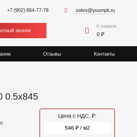
+7 (902) 864-77-78
sales@yuumpk.ru
0
товаров
атный звонок
0 ₽
ании
Отзывы
Контакты
 0.5x845
Цена с НДС, ₽:
5
60
546 ₽ / м2