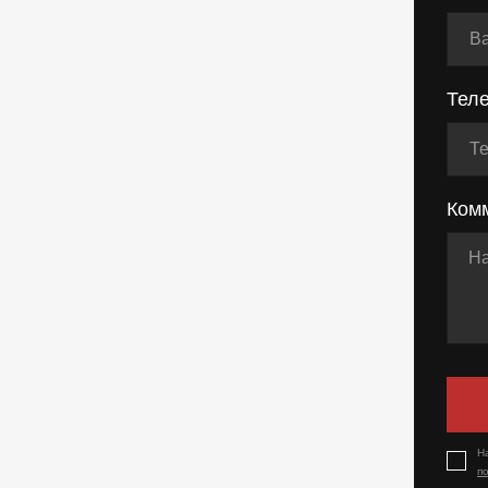
Тел
Ком
Н
п