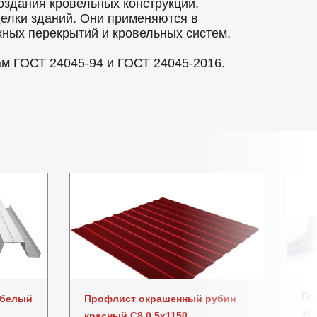
оздания кровельных конструкций,
делки зданий. Они применяются в
ных перекрытий и кровельных систем.
ам ГОСТ 24045-94 и ГОСТ 24045-2016.
Пр
 белый
Профлист окрашенный рубин
зе
красный C8 0.5x1150