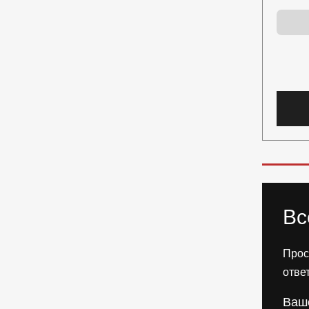
Вс
Прос
отве
Ваш