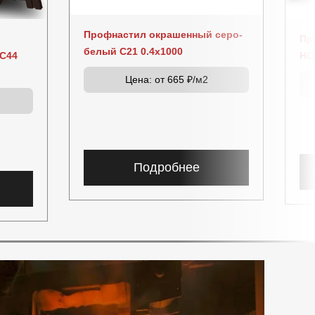
Профнастил окрашенный серо-
Пр
белый C21 0.4x1000
С44
НС
Цена:
от 665 ₽/м2
Подробнее