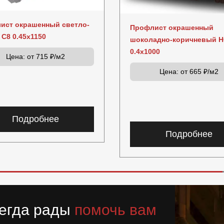
ист окрашенный светло-
Профлист окрашенный
C8 0.45x1150
шоколадно-коричневый Н
0.4x1000
Цена:
от 715 ₽/м2
Цена:
от 665 ₽/м2
Подробнее
Подробнее
егда рады
помочь вам