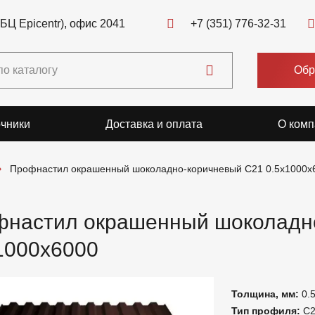
(БЦ Epicentr), офис 2041
+7 (351) 776-32-31
Обр
чники
Доставка и оплата
О комп
Профнастил окрашенный шоколадно-коричневый C21 0.5x1000x
настил окрашенный шоколадн
1000x6000
Толщина, мм:
0.
Тип профиля:
С