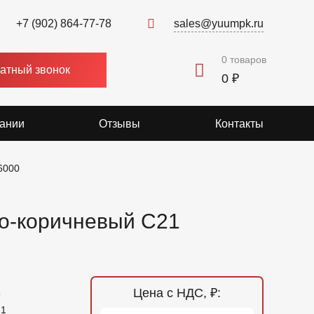
+7 (902) 864-77-78
sales@yuumpk.ru
0
товаров
атный звонок
0 ₽
ании
Отзывы
Контакты
6000
о-коричневый C21
Цена с НДС, ₽:
5
21