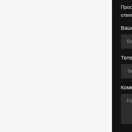
Прос
отве
Ваш
Тел
Ком