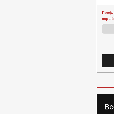
Профл
серый 
Вс