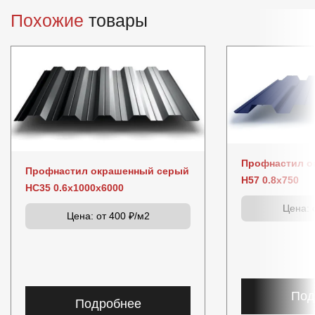
Похожие
товары
Профнастил о
Профнастил окрашенный серый
Н57 0.8x750
НС35 0.6x1000x6000
Цена:
о
Цена:
от 400 ₽/м2
Под
Подробнее