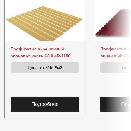
Профнастил окрашенный
Профнастил о
слоновая кость C8 0.45x1150
вишневый C8 0
Цена:
от 715 ₽/м2
Цена:
о
Подробнее
Под