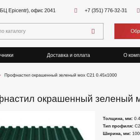
(БЦ Epicentr), офис 2041
+7 (351) 776-32-31
Обр
чники
Доставка и оплата
О комп
Профнастил окрашенный зеленый мох C21 0.45x1000
настил окрашенный зеленый м
Толщина, мм:
0.
Тип профиля:
С
Ширина, мм:
100