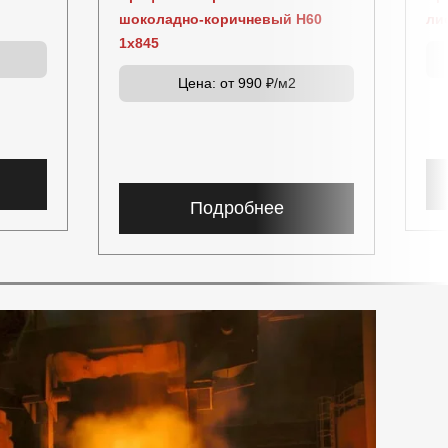
шоколадно-коричневый Н60
ли
1x845
Цена:
от 990 ₽/м2
Подробнее