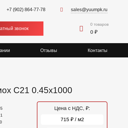
+7 (902) 864-77-78
sales@yuumpk.ru
0
товаров
атный звонок
0 ₽
ании
Отзывы
Контакты
ох C21 0.45x1000
Цена с НДС, ₽:
45
21
715 ₽ / м2
0