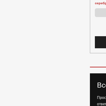
сереб
Вс
Прос
отве