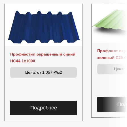
Профлист окр
Профнастил окрашенный синий
зеленый C20 0
НС44 1x1000
Цена:
о
Цена:
от 1 357 ₽/м2
Под
Подробнее