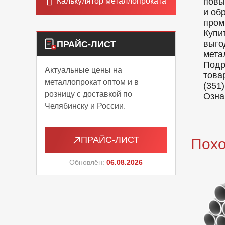
Калькулятор металлопроката
повы
и об
пром
Купи
выго
ПРАЙС-ЛИСТ
мета
Подр
Актуальные цены на
това
металлопрокат оптом и в
(351)
розницу с доставкой по
Озна
Челябинску и России.
ПРАЙС-ЛИСТ
Пох
Обновлён:
06.08.2026