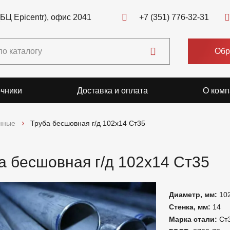
(БЦ Epicentr), офис 2041
+7 (351) 776-32-31
Обр
чники
Доставка и оплата
О комп
нные
Труба бесшовная г/д 102х14 Ст35
а бесшовная г/д 102х14 Ст35
Диаметр, мм:
10
Стенка, мм:
14
Марка стали:
Ст