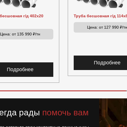
бесшовная г/д 402х20
Труба бесшовная г/д 114х
Цена:
от 127 990 ₽/т
Цена:
от 135 990 ₽/тн
Подробнее
Подробнее
егда рады
помочь вам