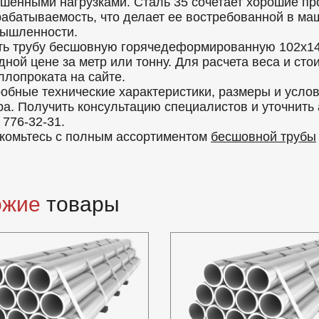
шенными нагрузками. Сталь 35 сочетает хорошие пр
рабатываемость, что делает ее востребованной в ма
ышленности.
ть трубу бесшовную горячедеформированную 102x14
дной цене за метр или тонну. Для расчета веса и ст
ллопроката на сайте.
обные технические характеристики, размеры и усло
ра. Получить консультацию специалистов и уточнить
 776-32-31.
комьтесь с полным ассортиментом
бесшовной трубы
ожие
товары