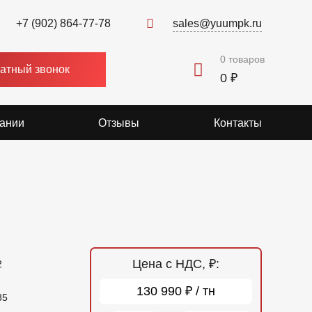
+7 (902) 864-77-78
sales@yuumpk.ru
0
товаров
атный звонок
0 ₽
ании
Отзывы
Контакты
Цена с НДС, ₽:
2
130 990 ₽ / тн
35