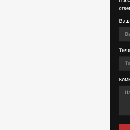
Прос
отве
Ваш
Тел
Ком