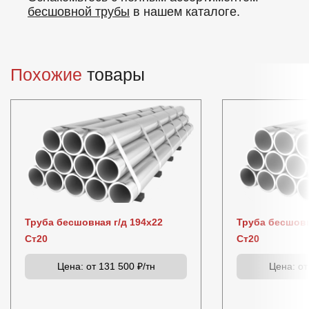
бесшовной трубы
в нашем каталоге.
Похожие
товары
Труба бесшовная г/д 194х22
Труба бесшовн
Ст20
Ст20
Цена:
от 131 500 ₽/тн
Цена:
от