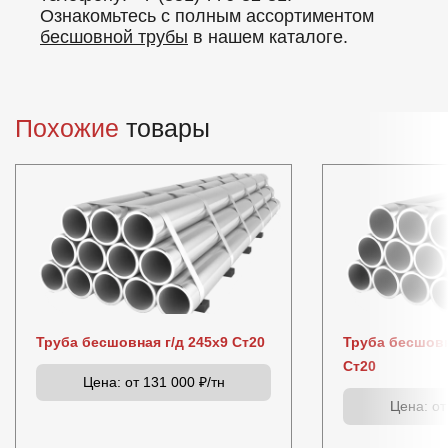
Ознакомьтесь с полным ассортиментом
бесшовной трубы
в нашем каталоге.
Похожие
товары
Труба бесшовная г/д 245х9 Ст20
Труба бесшовн
Ст20
Цена:
от 131 000 ₽/тн
Цена:
от