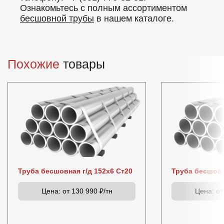
Ознакомьтесь с полным ассортиментом
бесшовной трубы
в нашем каталоге.
Похожие
товары
Труба бесшовная г/д 152х6 Ст20
Труба бесшовн
Цена:
от 130 990 ₽/тн
Цена:
от