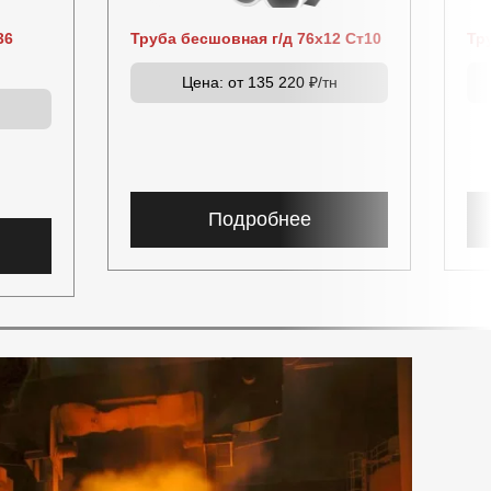
36
Труба бесшовная г/д 76х12 Ст10
Тр
Цена:
от 135 220 ₽/тн
н
Подробнее