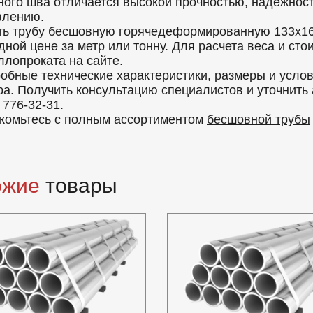
ного шва отличается высокой прочностью, надежност
влению.
ть трубу бесшовную горячедеформированную 133x16
дной цене за метр или тонну. Для расчета веса и ст
ллопроката на сайте.
обные технические характеристики, размеры и усло
ра. Получить консультацию специалистов и уточнить
 776-32-31.
комьтесь с полным ассортиментом
бесшовной трубы
ожие
товары