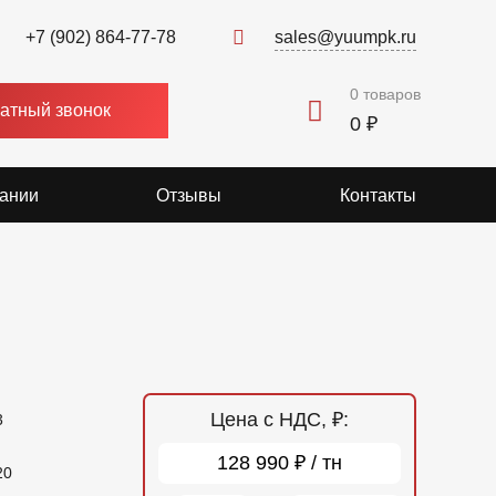
+7 (902) 864-77-78
sales@yuumpk.ru
0
товаров
атный звонок
0 ₽
ании
Отзывы
Контакты
Цена с НДС, ₽:
3
128 990 ₽ / тн
20