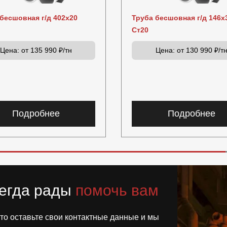
бесшовная г/д 402х20
Труба бесшовная г/д 146х
Ст20
Цена:
от 135 990 ₽/тн
Цена:
от 130 990 ₽/т
Подробнее
Подробнее
егда рады
помочь вам
то оставьте свои контактные данные и мы