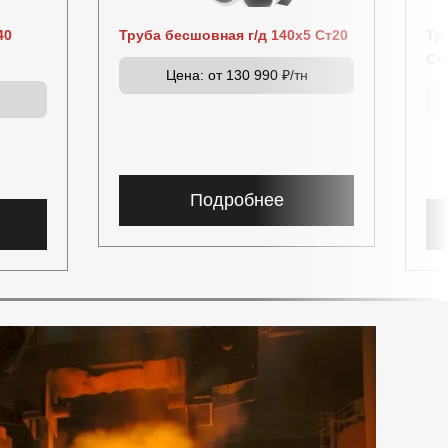
40
Труба бесшовная г/д 140х5 Ст20
Тр
Ст
Цена:
от 130 990 ₽/тн
н
Подробнее