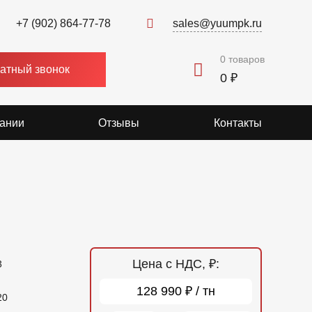
+7 (902) 864-77-78
sales@yuumpk.ru
0
товаров
атный звонок
0 ₽
ании
Отзывы
Контакты
Цена с НДС, ₽:
3
128 990 ₽ / тн
20