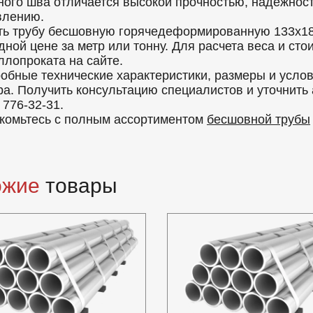
ного шва отличается высокой прочностью, надежност
влению.
ть трубу бесшовную горячедеформированную 133x18
дной цене за метр или тонну. Для расчета веса и ст
ллопроката на сайте.
обные технические характеристики, размеры и усло
ра. Получить консультацию специалистов и уточнить
 776-32-31.
комьтесь с полным ассортиментом
бесшовной трубы
ожие
товары