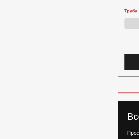
Труба 
Вс
Прос