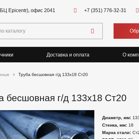
(БЦ Epicentr), офис 2041
+7 (351) 776-32-31
Обр
чники
Доставка и оплата
О комп
нные
Труба бесшовная г/д 133х18 Ст20
а бесшовная г/д 133х18 Ст20
Диаметр, мм:
13
Стенка, мм:
18
Марка стали:
Ст