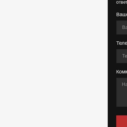
отве
Ваш
Тел
Ком