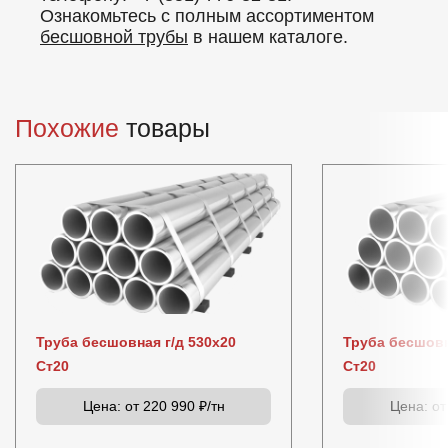
Ознакомьтесь с полным ассортиментом
бесшовной трубы
в нашем каталоге.
Похожие
товары
Труба бесшовная г/д 530х20
Труба бесшовн
Ст20
Ст20
Цена:
от 220 990 ₽/тн
Цена:
от