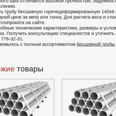
ного шва отличается высокой прочностью, надежност
влению.
ть трубу бесшовную горячедеформированную 140x6 
дной цене за метр или тонну. Для расчета веса и ст
ллопроката на сайте.
обные технические характеристики, размеры и усло
ра. Получить консультацию специалистов и уточнить
 776-32-31.
комьтесь с полным ассортиментом
бесшовной трубы
ожие
товары