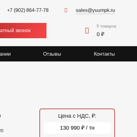
+7 (902) 864-77-78
sales@yuumpk.ru
0
товаров
атный звонок
0 ₽
ании
Отзывы
Контакты
Цена с НДС, ₽:
0
130 990 ₽ / тн
20