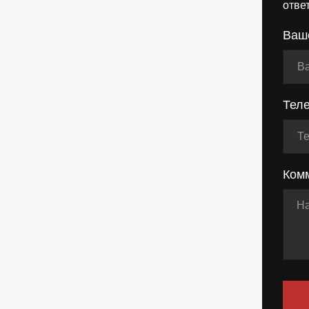
отве
Ваш
Тел
Ком