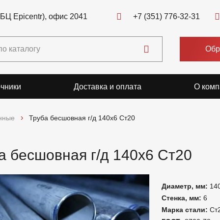
(БЦ Epicentr), офис 2041
+7 (351) 776-32-31
Обр
чники
Доставка и оплата
О комп
нные
Труба бесшовная г/д 140х6 Ст20
а бесшовная г/д 140х6 Ст20
Диаметр, мм:
14
Стенка, мм:
6
Марка стали:
Ст