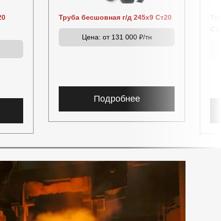
20
Труба бесшовная г/д 245х9 Ст20
Тр
Ст
Цена:
от 131 000 ₽/тн
н
Подробнее