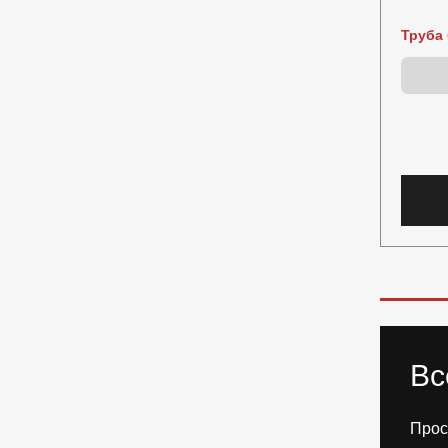
Труба 
Вс
Прос