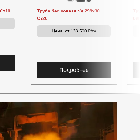
 Ст10
Труба бесшовная г/д 299х30
Тр
Ст20
09
н
Цена:
от 133 500 ₽/тн
Подробнее