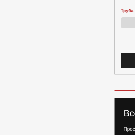
Труба 
Вс
Прос