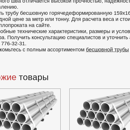
ного шва отличается высокой прочностью, надежност
влению.
ть трубу бесшовную горячедеформированную 159x16
дной цене за метр или тонну. Для расчета веса и ст
ллопроката на сайте.
обные технические характеристики, размеры и усло
ра. Получить консультацию специалистов и уточнить
 776-32-31.
комьтесь с полным ассортиментом
бесшовной трубы
ожие
товары