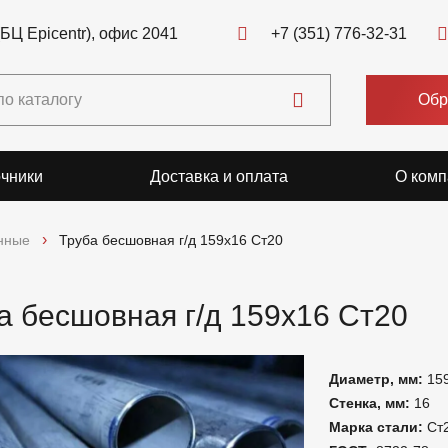
(БЦ Epicentr), офис 2041
+7 (351) 776-32-31
Обр
чники
Доставка и оплата
О комп
нные
Труба бесшовная г/д 159х16 Ст20
а бесшовная г/д 159х16 Ст20
Диаметр, мм:
15
Стенка, мм:
16
Марка стали:
Ст