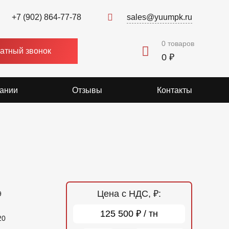
+7 (902) 864-77-78
sales@yuumpk.ru
0
товаров
атный звонок
0 ₽
ании
Отзывы
Контакты
Цена с НДС, ₽:
9
125 500 ₽ / тн
20