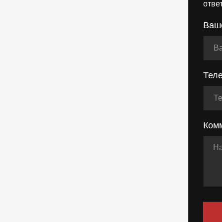
отве
Ваш
Тел
Ком