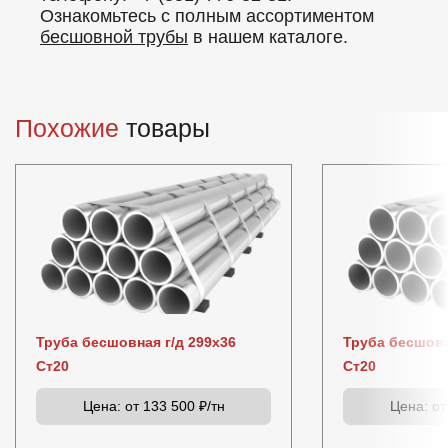
Ознакомьтесь с полным ассортиментом
бесшовной трубы
в нашем каталоге.
Похожие
товары
Труба бесшовная г/д 299х36
Труба бесшовн
Ст20
Ст20
Цена:
от 133 500 ₽/тн
Цена:
от