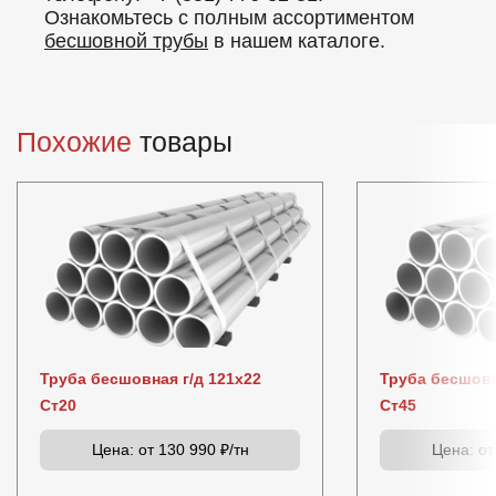
Ознакомьтесь с полным ассортиментом
бесшовной трубы
в нашем каталоге.
Похожие
товары
Труба бесшовная г/д 121х22
Труба бесшовн
Ст20
Ст45
Цена:
от 130 990 ₽/тн
Цена:
от