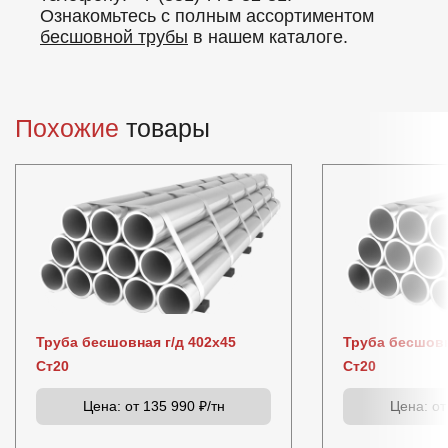
Ознакомьтесь с полным ассортиментом
бесшовной трубы
в нашем каталоге.
Похожие
товары
Труба бесшовная г/д 402х45
Труба бесшовн
Ст20
Ст20
Цена:
от 135 990 ₽/тн
Цена:
от