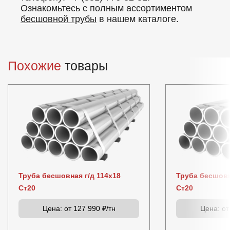
Ознакомьтесь с полным ассортиментом
бесшовной трубы
в нашем каталоге.
Похожие
товары
Труба бесшовная г/д 114х18
Труба бесшовн
Ст20
Ст20
Цена:
от 127 990 ₽/тн
Цена:
от