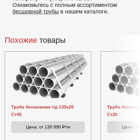
Ознакомьтесь с полным ассортиментом
бесшовной трубы
в нашем каталоге.
Похожие
товары
Труба бесшовная г/д 133х20
Труба бесшовн
Ст45
Ст20
Цена:
от 130 990 ₽/тн
Цена:
от