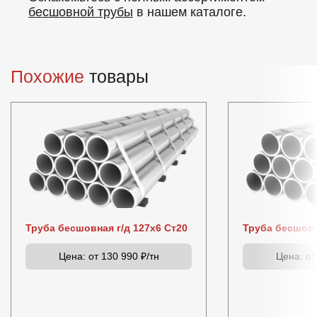
бесшовной трубы
в нашем каталоге.
Похожие
товары
Труба бесшовная г/д 127х6 Ст20
Труба бесшовн
Цена:
от 130 990 ₽/тн
Цена:
от