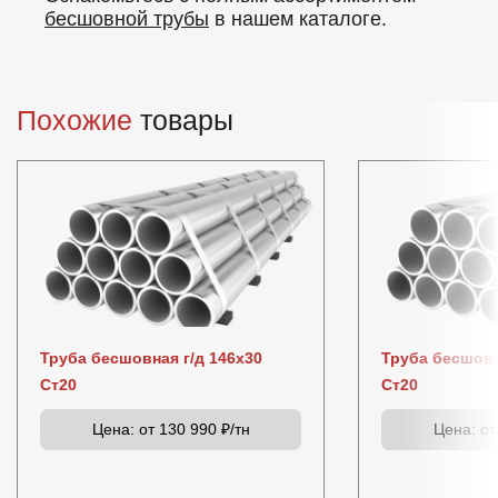
бесшовной трубы
в нашем каталоге.
Похожие
товары
Труба бесшовная г/д 146х30
Труба бесшовн
Ст20
Ст20
Цена:
от 130 990 ₽/тн
Цена:
от