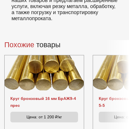
наших товаров и предлагаем расширенные
услуги, включая резку металла, обработку,
а также погрузку и транспортировку
металлопроката.
Похожие
товары
Круг бронзовый 16 мм БрАЖ9-4
Круг бронзов
прес
5-5
Цена:
от 1 200 ₽/кг
Цена:
от