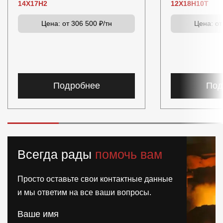
14Х17Н2
12Х18Н10Т
Цена:
от 306 500 ₽/тн
Цена:
от
Подробнее
Под
Всегда рады
помочь вам
Просто оставьте свои контактные данные
и мы ответим на все ваши вопросы.
Ваше имя