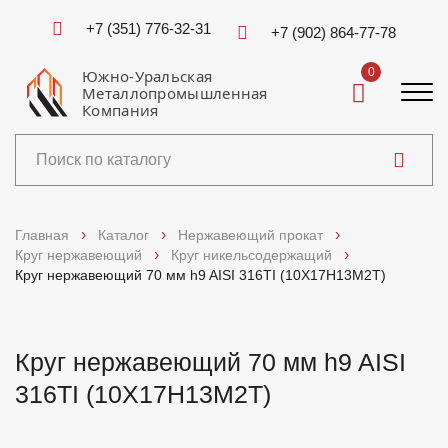
+7 (351) 776-32-31
+7 (902) 864-77-78
0
Южно-Уральская
Металлопромышленная
Компания
Каталог
Главная
Каталог
Нержавеющий прокат
Круг нержавеющий
Круг никельсодержащий
Услуги
Круг нержавеющий 70 мм h9 AISI 316TI (10Х17Н13М2Т)
Справочники
Круг нержавеющий 70 мм h9 AISI
Доставка и оплата
316TI (10Х17Н13М2Т)
О компании