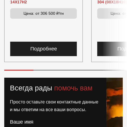
14Х17Н2
304 (08Х18Н10)
Цена:
от 306 500 ₽/тн
Цена:
от
Подробнее
Под
Всегда рады
помочь вам
Просто оставьте свои контактные данные
и мы ответим на все ваши вопросы.
Ваше имя