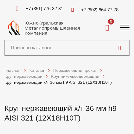
+7 (351) 776-32-31
+7 (902) 864-77-78
0
Южно-Уральская
Металлопромышленная
Компания
Каталог
Главная
Каталог
Нержавеющий прокат
Круг нержавеющий
Круг никельсодержащий
Услуги
Круг нержавеющий х/т 36 мм h9 AISI 321 (12Х18Н10Т)
Справочники
Круг нержавеющий х/т 36 мм h9
Доставка и оплата
AISI 321 (12Х18Н10Т)
О компании