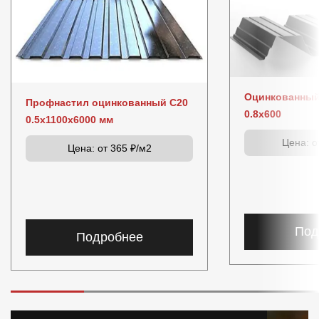
Оцинкованный
Профнастил оцинкованный C20
0.8x600
0.5x1100x6000 мм
Цена:
от
Цена:
от 365 ₽/м2
Под
Подробнее