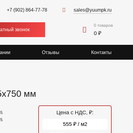
+7 (902) 864-77-78
sales@yuumpk.ru
0
товаров
атный звонок
0 ₽
ании
Отзывы
Контакты
5x750 мм
Цена с НДС, ₽:
45
75
555 ₽ / м2