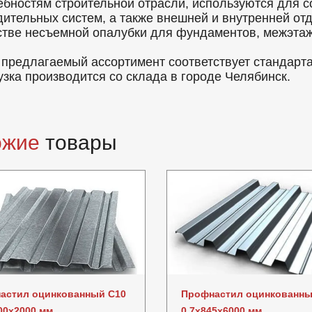
ебностям строительной отрасли, используются для с
дительных систем, а также внешней и внутренней от
стве несъемной опалубки для фундаментов, межэтаж
 предлагаемый ассортимент соответствует стандарт
узка производится со склада в городе Челябинск.
ожие
товары
астил оцинкованный C10
Профнастил оцинкованны
00x2000 мм
0.7x845x6000 мм