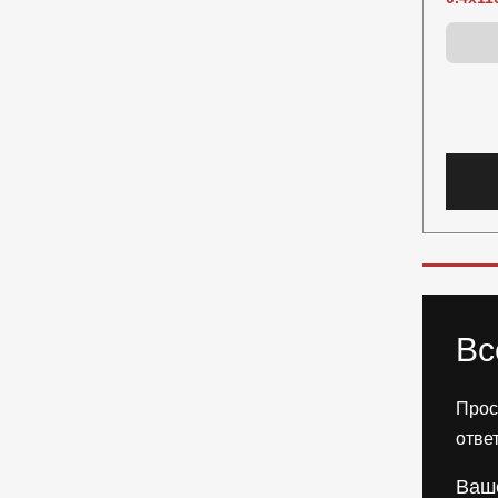
Вс
Прос
отве
Ваш