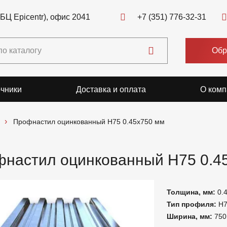
(БЦ Epicentr), офис 2041
+7 (351) 776-32-31
Обр
чники
Доставка и оплата
О комп
Профнастил оцинкованный Н75 0.45x750 мм
настил оцинкованный Н75 0.4
Толщина, мм:
0.
Тип профиля:
Н
Ширина, мм:
750