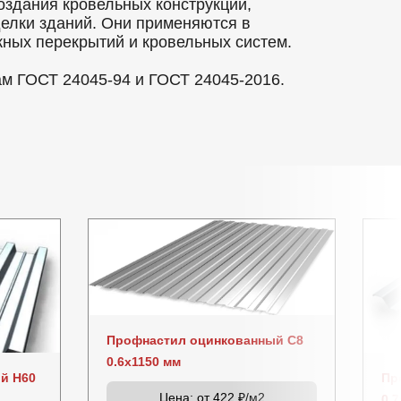
оздания кровельных конструкций,
делки зданий. Они применяются в
ных перекрытий и кровельных систем.
ам ГОСТ 24045-94 и ГОСТ 24045-2016.
Профнастил оцинкованный C8
0.6x1150 мм
й Н60
Пр
Цена:
от 422 ₽/м2
0.