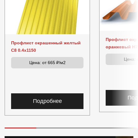
Профлист ок
Профлист окрашенный желтый
оранжевый Н75
C8 0.4x1150
Цена:
о
Цена:
от 665 ₽/м2
Под
Подробнее