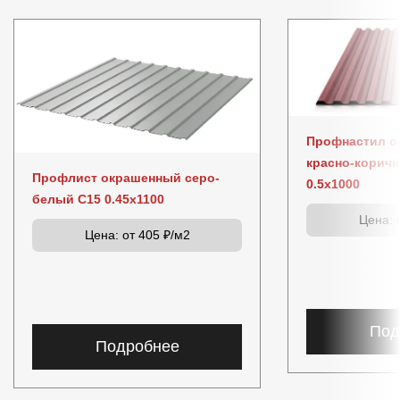
Профнастил о
красно-корич
Профлист окрашенный серо-
0.5x1000
белый C15 0.45x1100
Цена:
о
Цена:
от 405 ₽/м2
Под
Подробнее