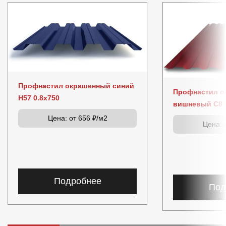
Профнастил окрашенный синий
Профнастил о
Н57 0.8x750
вишневый C8 0
Цена:
от 656 ₽/м2
Цена:
о
Подробнее
Под