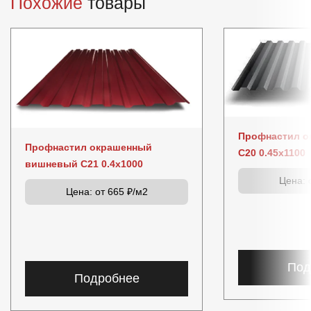
Похожие
товары
Профнастил о
Профнастил окрашенный
C20 0.45x1100
вишневый C21 0.4x1000
Цена:
о
Цена:
от 665 ₽/м2
Под
Подробнее