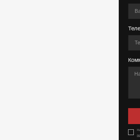
Тел
Ком
Н
п