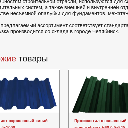
ебностям строительной отрасли, используются для с
дительных систем, а также внешней и внутренней от
стве несъемной опалубки для фундаментов, межэтаж
 предлагаемый ассортимент соответствует стандарт
узка производится со склада в городе Челябинск.
ожие
товары
ист окрашенный синий
Профнастил окрашенный
.5x1000
зеленый мох Н60 0.5x845