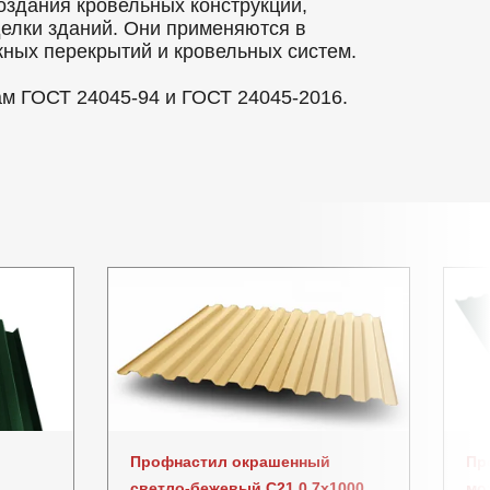
оздания кровельных конструкций,
делки зданий. Они применяются в
ных перекрытий и кровельных систем.
ам ГОСТ 24045-94 и ГОСТ 24045-2016.
Профнастил окрашенный
Пр
светло-бежевый C21 0.7x1000
мо