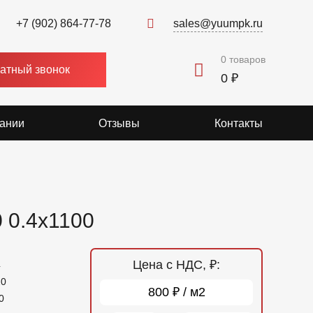
+7 (902) 864-77-78
sales@yuumpk.ru
0
товаров
атный звонок
0 ₽
ании
Отзывы
Контакты
 0.4x1100
Цена с НДС, ₽:
4
20
800 ₽ / м2
0