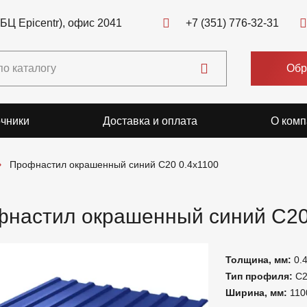
(БЦ Epicentr), офис 2041
+7 (351) 776-32-31
Обр
чники
Доставка и оплата
О комп
Профнастил окрашенный синий C20 0.4x1100
настил окрашенный синий C20
Толщина, мм:
0.
Тип профиля:
С
Ширина, мм:
110