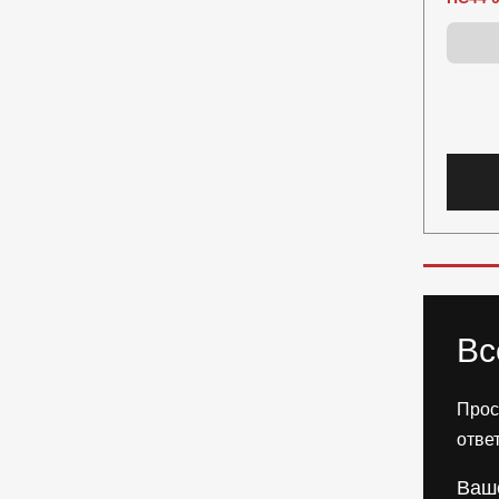
Вс
Прос
отве
Ваш