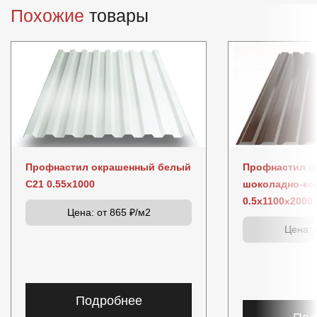
Похожие
товары
Профнастил окрашенный белый
Профнастил о
C21 0.55x1000
шоколадно-ко
0.5x1100x2000
Цена:
от 865 ₽/м2
Цена:
о
Подробнее