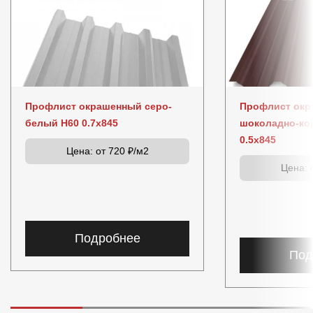
Профлист окрашенный серо-
Профлист ок
белый Н60 0.7x845
шоколадно-ко
0.5x845
Цена:
от 720 ₽/м2
Цена:
о
Подробнее
Под